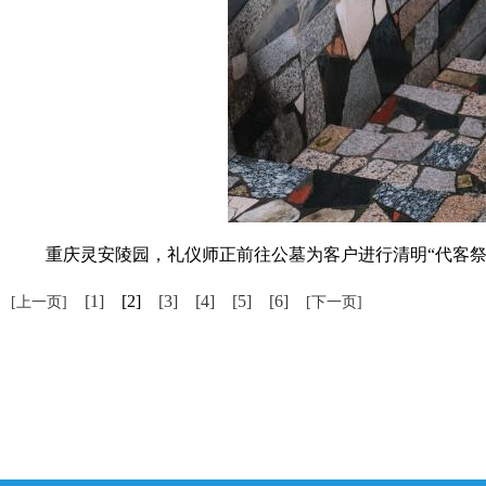
重庆灵安陵园，礼仪师正前往公墓为客户进行清明“代客祭扫
[1]
[2]
[3]
[4]
[5]
[6]
[上一页]
[下一页]