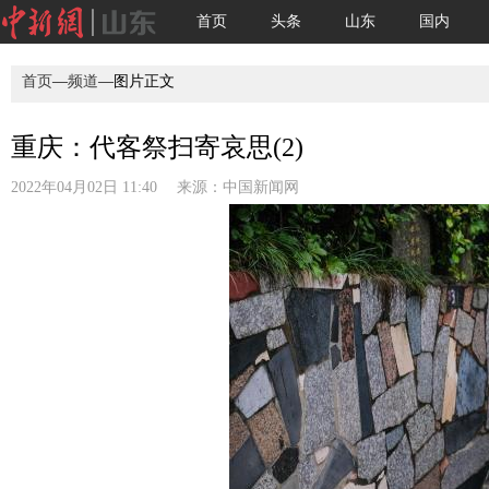
首页
头条
山东
国内
首页
—
频道
—图片正文
重庆：代客祭扫寄哀思(2)
2022年04月02日 11:40 来源：
中国新闻网