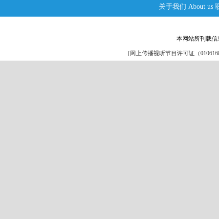
关于我们
About us
本网站所刊载信
[
网上传播视听节目许可证（0106168