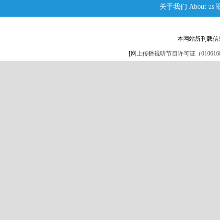
关于我们
About us
本网站所刊载信
[
网上传播视听节目许可证（0106168