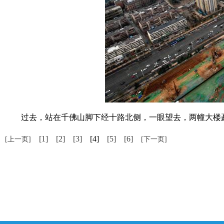
过去，站在千佛山脚下经十路北侧，一眼望去，两幢大楼矗
[1]
[2]
[3]
[4]
[5]
[6]
[上一页]
[下一页]