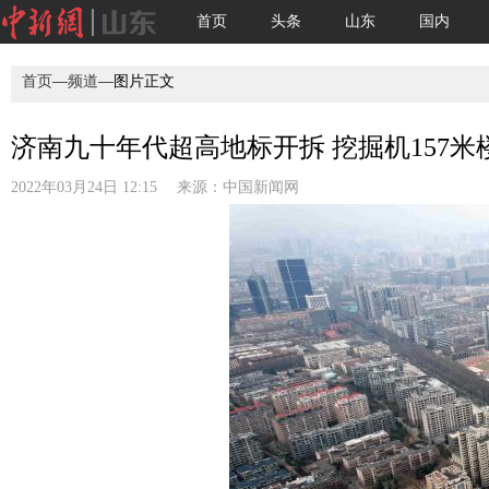
首页
头条
山东
国内
首页
—
频道
—图片正文
济南九十年代超高地标开拆 挖掘机157米楼
2022年03月24日 12:15 来源：
中国新闻网