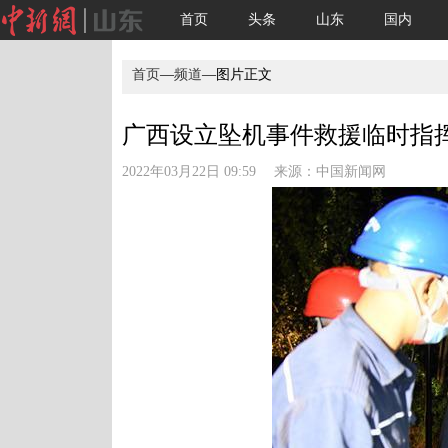
首页
头条
山东
国内
首页
—
频道
—图片正文
广西设立坠机事件救援临时指挥部
2022年03月22日 09:59 来源：
中国新闻网