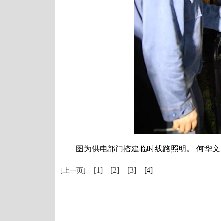
图为供电部门搭建临时线路照明。 何华文
[1]
[2]
[3]
[4]
[上一页]