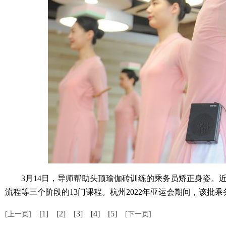
3月14日，导师帮助头顶瑜伽砖训练的乘务员矫正身姿。近
流程等三个阶段的13门课程。杭州2022年亚运会期间，该批乘
[1]
[2]
[3]
[4]
[5]
[上一页]
[下一页]