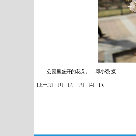
公园里盛开的花朵。 邓小强 摄
[1]
[2]
[3]
[4]
[5]
[上一页]