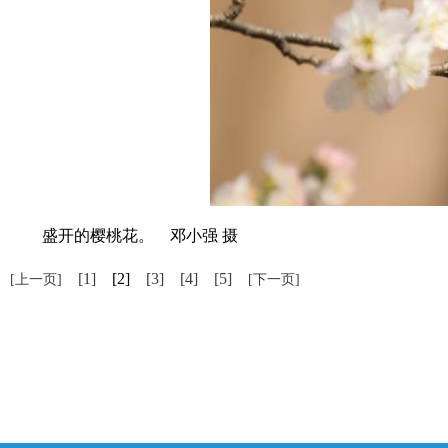
盛开的樱桃花。 邓小强 摄
[1]
[2]
[3]
[4]
[5]
[上一页]
[下一页]