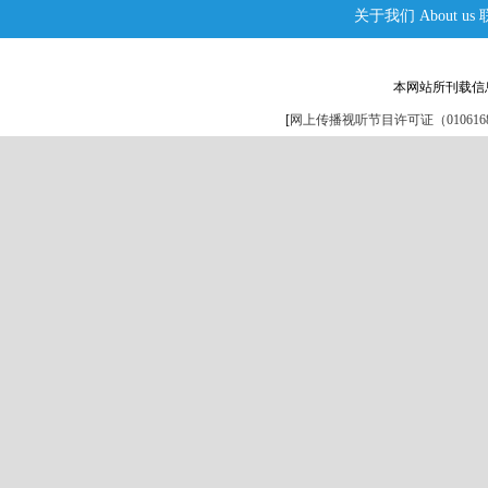
关于我们
About us
本网站所刊载信
[
网上传播视听节目许可证（0106168