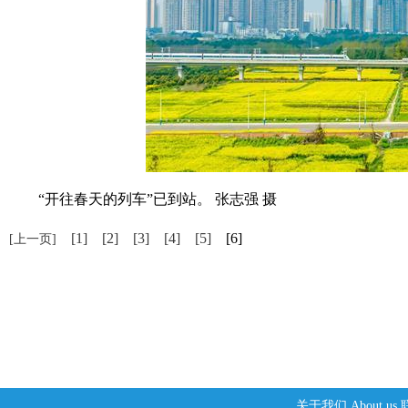
“开往春天的列车”已到站。 张志强 摄
[1]
[2]
[3]
[4]
[5]
[6]
[上一页]
关于我们
About us