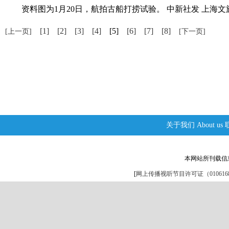
资料图为1月20日，航拍古船打捞试验。 中新社发 上海文
[1]
[2]
[3]
[4]
[5]
[6]
[7]
[8]
[上一页]
[下一页]
关于我们
About us
本网站所刊载信
[
网上传播视听节目许可证（0106168