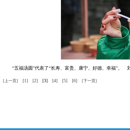
“五福汤圆”代表了“长寿、富贵、康宁、好德、幸福”。 刘
[1]
[2]
[3]
[4]
[5]
[6]
[上一页]
[下一页]