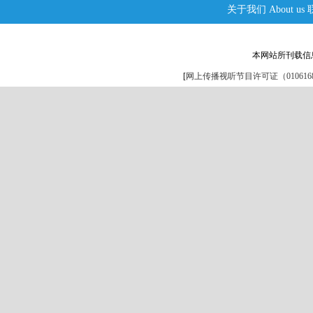
关于我们
About us
本网站所刊载信
[
网上传播视听节目许可证（0106168