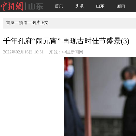
首页
头条
山东
国内
首页
—
频道
—图片正文
千年孔府“闹元宵” 再现古时佳节盛景(3)
2022年02月16日 10:31 来源：
中国新闻网