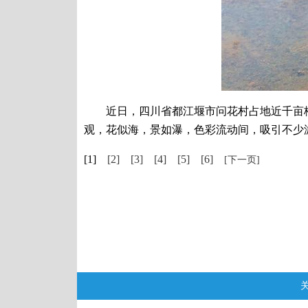
近日，四川省都江堰市问花村占地近千亩梅花
观，花似海，景如瀑，色彩流动间，吸引不少
[1]
[2]
[3]
[4]
[5]
[6]
[下一页]