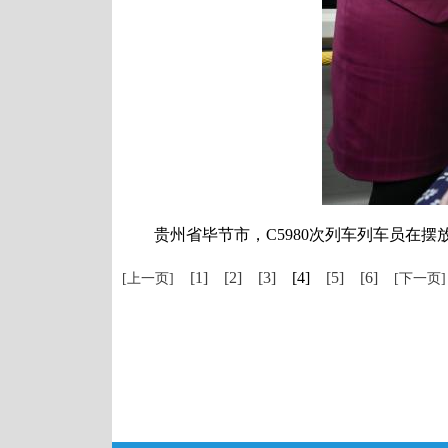
贵州省毕节市，C5980次列车列车员在摆
[1]
[2]
[3]
[4]
[5]
[6]
[上一页]
[下一页]