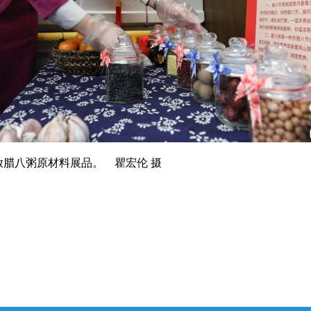
放腊八粥原材料展品。 瞿宏伦 摄