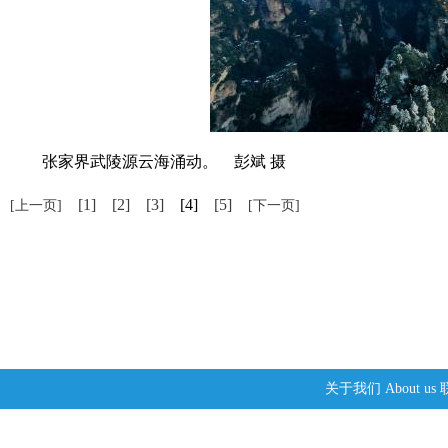
张家界武陵源云海涌动。 彭斌 摄
[1]
[2]
[3]
[4]
[5]
[上一页]
[下一页]
关于我们
About us