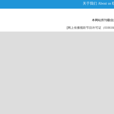
关于我们
About us
本网站所刊载信
[
网上传播视听节目许可证（0106168