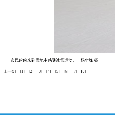
市民纷纷来到雪地中感受冰雪运动。 杨华峰 摄
[1]
[2]
[3]
[4]
[5]
[6]
[7]
[8]
[上一页]