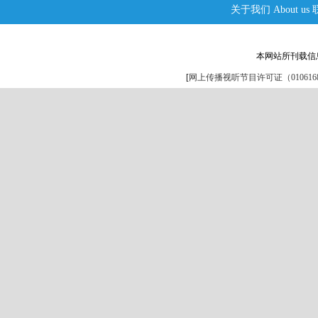
关于我们
About us
本网站所刊载信
[
网上传播视听节目许可证（0106168