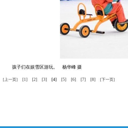
孩子们在娱雪区游玩。 杨华峰 摄
[1]
[2]
[3]
[4]
[5]
[6]
[7]
[8]
[上一页]
[下一页]