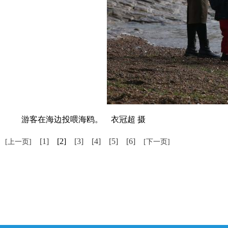
游客在海边投喂海鸥。 衣冠超 摄
[1]
[2]
[3]
[4]
[5]
[6]
[上一页]
[下一页]