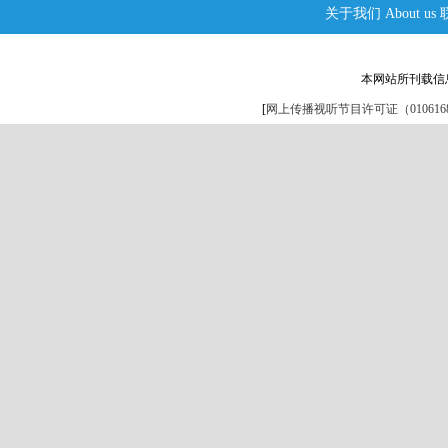
关于我们
About us
本网站所刊载信
[
网上传播视听节目许可证（0106168