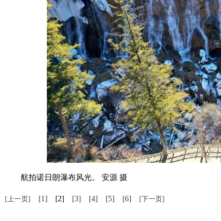
航拍诺日朗瀑布风光。 安源 摄
[1]
[2]
[3]
[4]
[5]
[6]
[上一页]
[下一页]