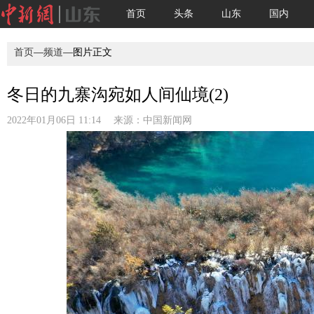
首页
头条
山东
国内
首页
—
频道
—图片正文
冬日的九寨沟宛如人间仙境(2)
2022年01月06日 11:14 来源：
中国新闻网