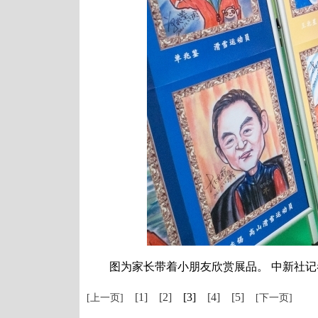
图为家长带着小朋友欣赏展品。 中新社记者
[1]
[2]
[3]
[4]
[5]
[上一页]
[下一页]