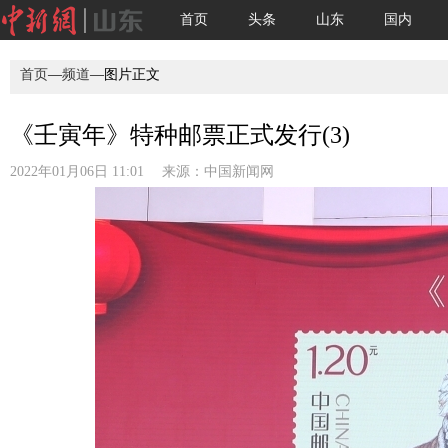
首页
头条
山东
国内
首页
—
频道
—图片正文
《壬寅年》特种邮票正式发行(3)
2022年01月06日 11:01 来源：
中国新闻网