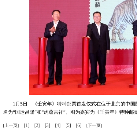
1月5日，《壬寅年》特种邮票首发仪式在位于北京的中国
名为“国运昌隆”和“虎蕴吉祥”。图为嘉宾为《壬寅年》特种邮票
[1]
[2]
[3]
[4]
[5]
[6]
[上一页]
[下一页]