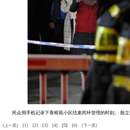
民众用手机记录下香樟苑小区结束闭环管理的时刻。 殷立
[1]
[2]
[3]
[4]
[5]
[6]
[上一页]
[下一页]