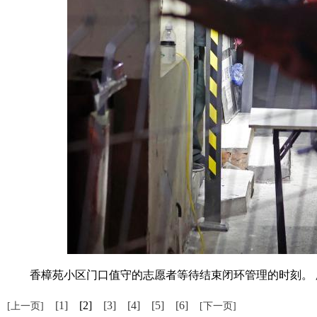
香樟苑小区门口值守的志愿者等待结束闭环管理的时刻。 
[1]
[2]
[3]
[4]
[5]
[6]
[上一页]
[下一页]