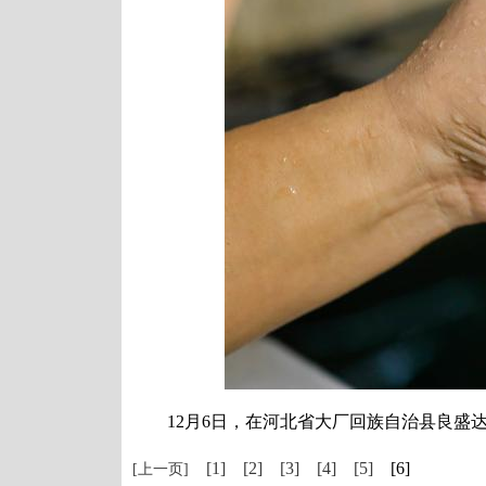
12月6日，在河北省大厂回族自治县良盛达花
[1]
[2]
[3]
[4]
[5]
[6]
[上一页]