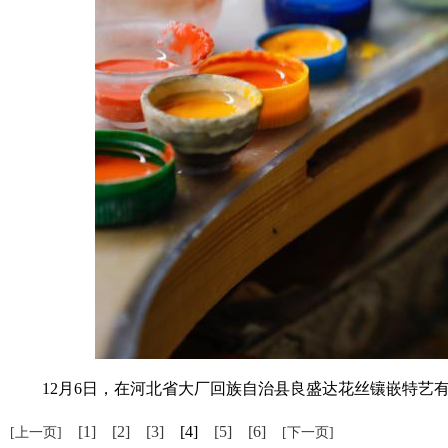
12月6日，在河北省大厂回族自治县良盛达花丝镶嵌特艺有限公
[1]
[2]
[3]
[4]
[5]
[6]
[上一页]
[下一页]