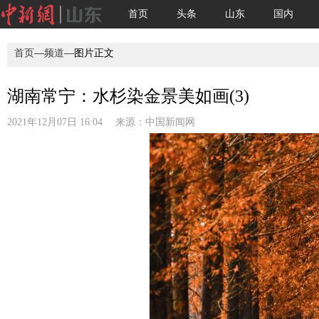
首页
头条
山东
国内
首页
—
频道
—图片正文
湖南常宁：水杉染金景美如画(3)
2021年12月07日 16:04 来源：
中国新闻网