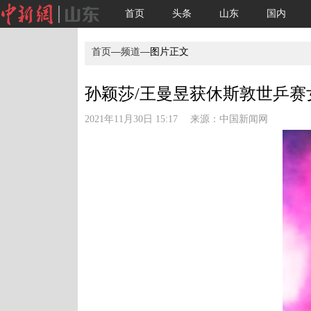
首页
头条
山东
国内
首页
—
频道
—图片正文
孙颖莎/王曼昱获休斯敦世乒赛女
2021年11月30日 15:17 来源：
中国新闻网