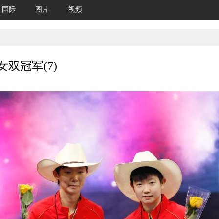
国际
图片
视频
双冠军(7)