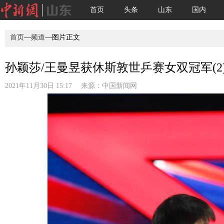
首页
头条
山东
国内
首页
—
频道
—图片正文
孙颖莎/王曼昱获休斯敦世乒赛女双冠军(2
2021年11月30日 15:17 来源：
中国新闻网