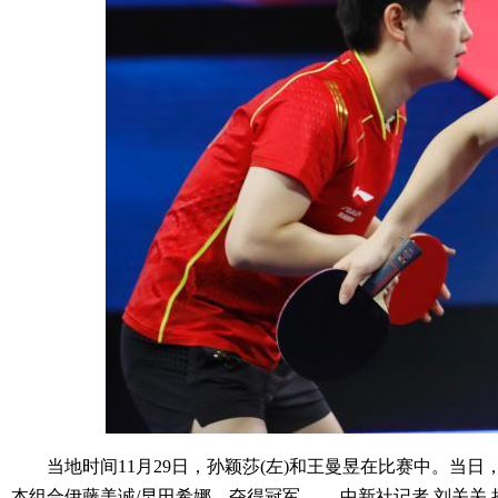
当地时间11月29日，孙颖莎(左)和王曼昱在比赛中。当日，
本组合伊藤美诚/早田希娜，夺得冠军。 中新社记者 刘关关 