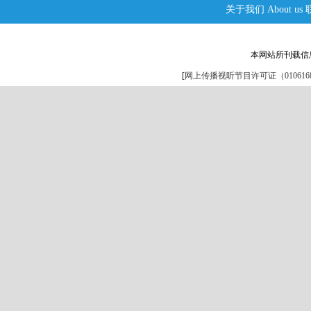
关于我们
About us
本网站所刊载信
[
网上传播视听节目许可证（0106168