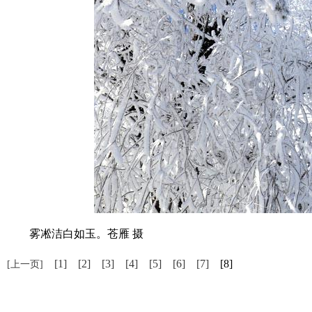
雾凇洁白如玉。苍雁 摄
[1]
[2]
[3]
[4]
[5]
[6]
[7]
[8]
[上一页]