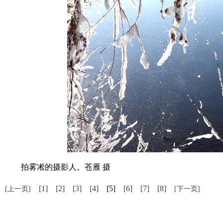
拍雾凇的摄影人。苍雁 摄
[1]
[2]
[3]
[4]
[5]
[6]
[7]
[8]
[上一页]
[下一页]