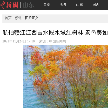
首页
头条
山东
国内
首页
—
频道
—图片正文
航拍赣江江西吉水段水域红树林 景色美如画
2021年11月24日 17:10 来源：
中国新闻网