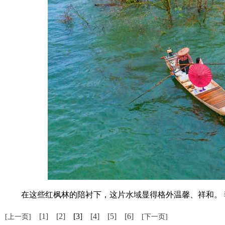
在这些红枫林的陪衬下，这片水域显得格外温馨、祥和。 
[1]
[2]
[3]
[4]
[5]
[6]
[上一页]
[下一页]