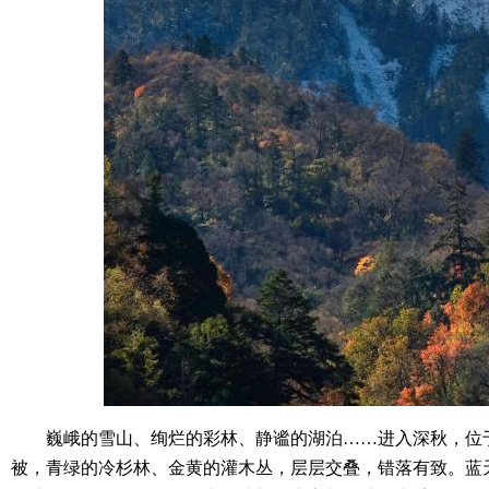
巍峨的雪山、绚烂的彩林、静谧的湖泊……进入深秋，位于
被，青绿的冷杉林、金黄的灌木丛，层层交叠，错落有致。蓝