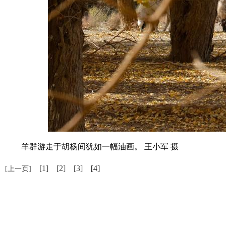
羊群游走于胡杨间犹如一幅油画。 王小军 摄
[1]
[2]
[3]
[4]
[上一页]