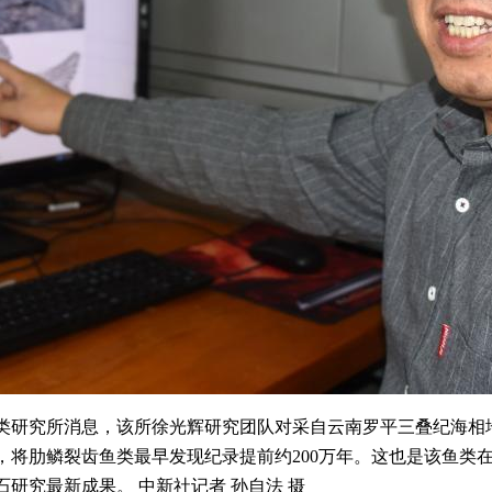
研究所消息，该所徐光辉研究团队对采自云南罗平三叠纪海相地层
，将肋鳞裂齿鱼类最早发现纪录提前约200万年。这也是该鱼类
研究最新成果。 中新社记者 孙自法 摄