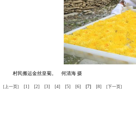
村民搬运金丝皇菊。 何清海 摄
[1]
[2]
[3]
[4]
[5]
[6]
[7]
[8]
[上一页]
[下一页]