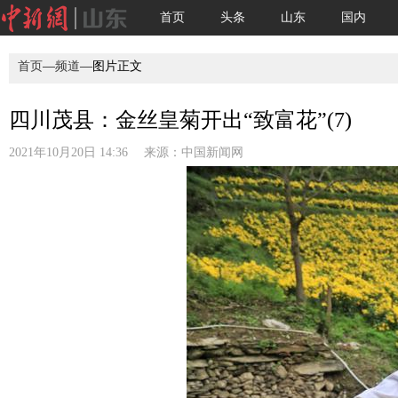
首页
头条
山东
国内
首页
—
频道
—图片正文
四川茂县：金丝皇菊开出“致富花”(7)
2021年10月20日 14:36 来源：
中国新闻网