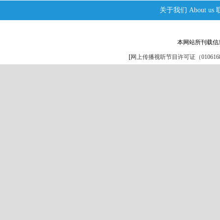
关于我们
About us
本网站所刊载信
[
网上传播视听节目许可证（0106168