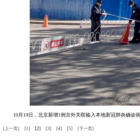
10月19日，北京新增1例京外关联输入本地新冠肺炎确诊病
[1]
[2]
[3]
[4]
[5]
[上一页]
[下一页]