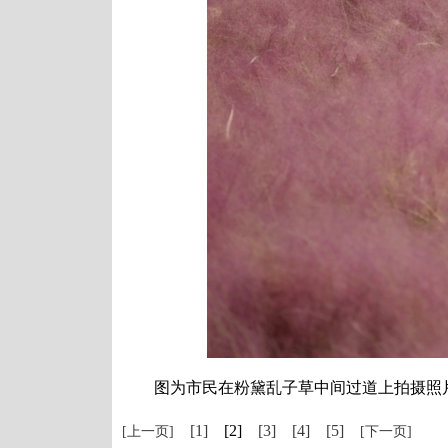
图为市民在粉黛乱子草中间过道上拍摄照片。
[1]
[2]
[3]
[4]
[5]
[上一页]
[下一页]