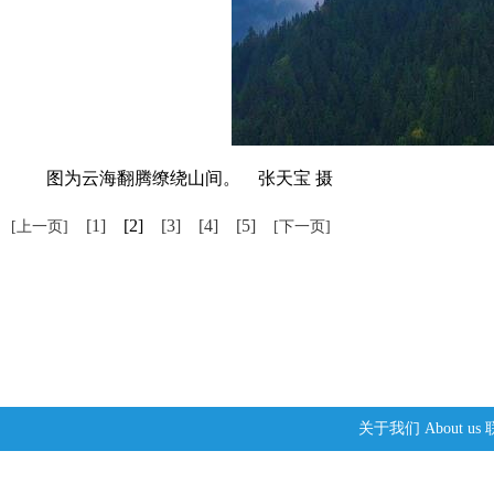
图为云海翻腾缭绕山间。 张天宝 摄
[1]
[2]
[3]
[4]
[5]
[上一页]
[下一页]
关于我们
About us