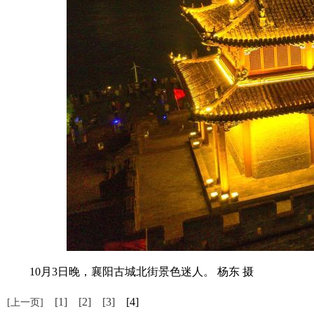
10月3日晚，襄阳古城北街景色迷人。 杨东 摄
[1]
[2]
[3]
[4]
[上一页]