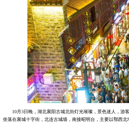
10月3日晚，湖北襄阳古城北街灯光璀璨，景色迷人，游客
坐落在襄城十字街，北连古城墙，南接昭明台，主要以鄂西北地