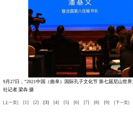
9月27日，“2021中国（曲阜）国际孔子文化节 第七届尼
社记者 梁犇 摄
[1]
[2]
[3]
[4]
[5]
[6]
[7]
[8]
[9]
[上一页]
[下一页]