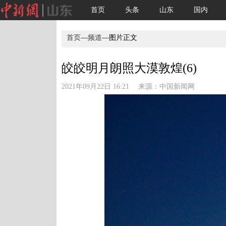
首页
头条
山东
国内
首页
—
频道
—图片正文
皎皎明月朗照大漠敦煌(6)
2021年09月22日 16:21 来源：
中国新闻网