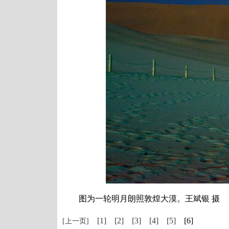
图为一轮明月朗照敦煌大漠。王斌银 摄
[1]
[2]
[3]
[4]
[5]
[6]
[上一页]