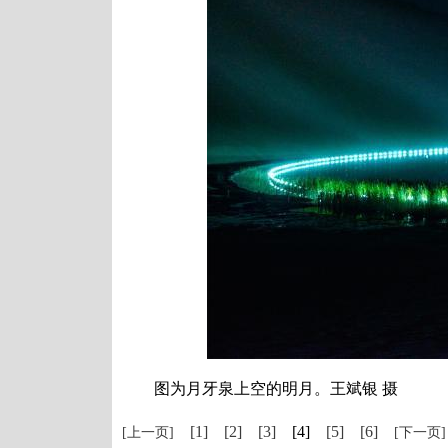
图为月牙泉上空的明月。王斌银 摄
[1]
[2]
[3]
[4]
[5]
[6]
[上一页]
[下一页]