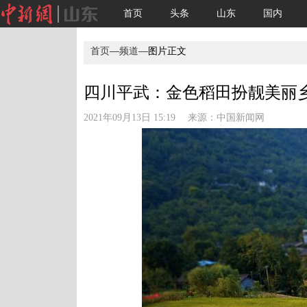
首页
头条
山东
国内
首页
—
频道
—图片正文
四川平武：金色稻田扮靓美丽乡村
2021年09月13日 15:19 来源：
中国新闻网