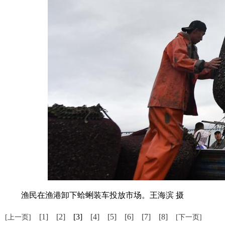
渔民在渔港卸下蛤蜊装车投放市场。王海滨 摄
[1]
[2]
[3]
[4]
[5]
[6]
[7]
[8]
[上一页]
[下一页]