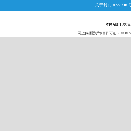
关于我们
About us
本网站所刊载信
[
网上传播视听节目许可证（0106168