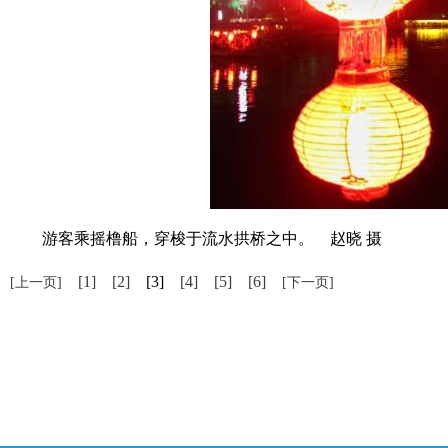
游客乘摇橹船，穿梭于流水拱桥之中。 赵晓 摄
[1]
[2]
[3]
[4]
[5]
[6]
[上一页]
[下一页]