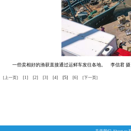
一些卖相好的渔获直接通过运鲜车发往各地。 李信君 摄
[1]
[2]
[3]
[4]
[5]
[6]
[上一页]
[下一页]