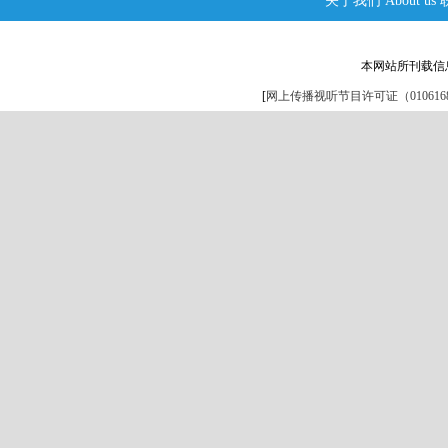
关于我们
About us
本网站所刊载信
[
网上传播视听节目许可证（0106168