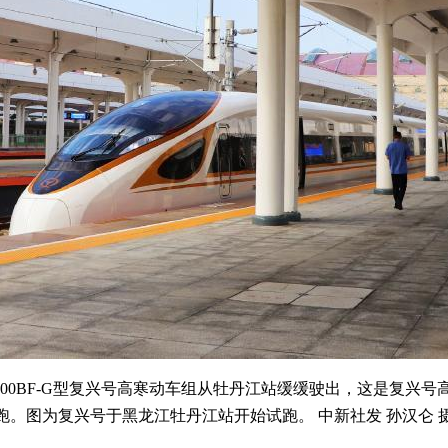
00BF-G型复兴号高寒动车组从牡丹江站缓缓驶出，这是复兴
。图为复兴号于黑龙江牡丹江站开始试跑。 中新社发 孙汉仑 