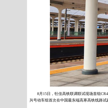
8月15日，牡佳高铁联调联试现场首组CR4
兴号动车组首次在中国最东端高寒高铁线路试跑