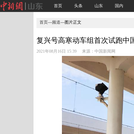
首页
头条
山东
国内
首页
—
频道
—图片正文
复兴号高寒动车组首次试跑中
2021年08月16日 15:39 来源：
中国新闻网