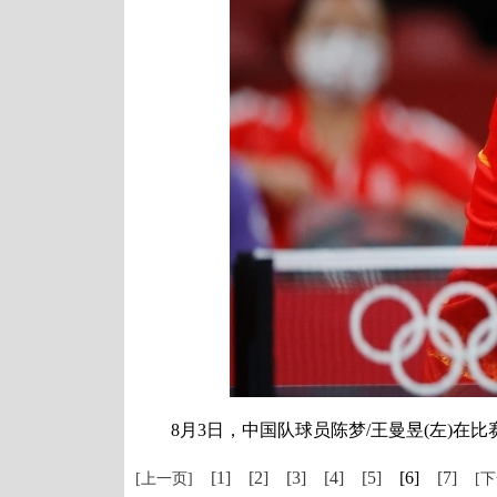
8月3日，中国队球员陈梦/王曼昱(左)在比
[1]
[2]
[3]
[4]
[5]
[6]
[7]
[上一页]
[