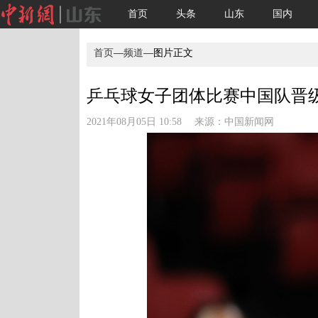
首页
头条
山东
国内
首页
—
频道
—图片正文
乒乓球女子团体比赛中国队晋级四
2021年08月05日 10:58 来源：
中国新闻网