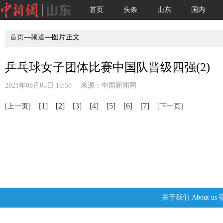
首页
头条
山东
国内
首页
—
频道
—图片正文
乒乓球女子团体比赛中国队晋级四强(2)
2021年08月05日 10:58 来源：
中国新闻网
[1]
[2]
[3]
[4]
[5]
[6]
[7]
[上一页]
[下一页]
关于我们
About us