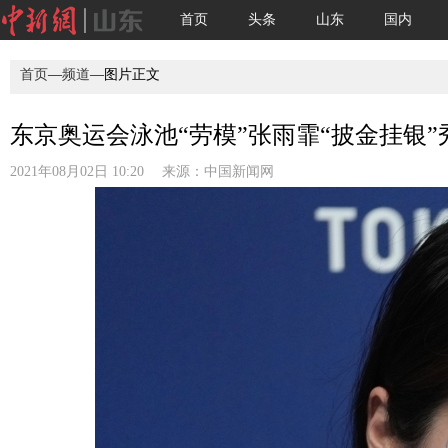
首页
头条
山东
国内
首页
—
频道
—图片正文
东京奥运会泳池“劳模”张雨霏“披金挂银”
2021年08月02日 10:20 来源：
中国新闻网