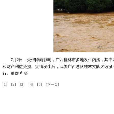
7月2日，受强降雨影响，广西桂林市多地发生内涝，其中
和财产利益受损。灾情发生后，武警广西总队桂林支队火速派
行。董群芳 摄
[1]
[2]
[3]
[4]
[5]
[下一页]